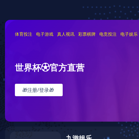
立即注册
168体育
官网 · 权
168体育 OFFICIAL WEBSITE
自2022年创立以来，
168体育
致力于为用户提供包
在内的热门赛事直播与数据服务，广受用户信赖
立即下载168体育APP