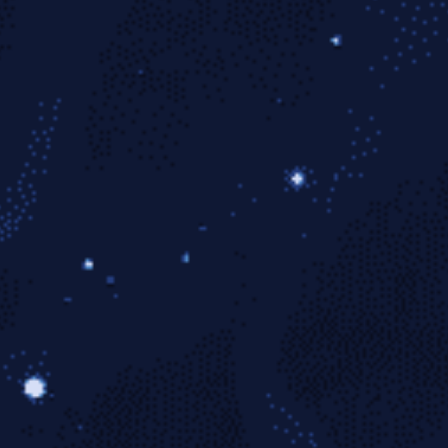
2、罗马主场优势明显
作为意甲传统豪门之一，罗马在主场作战时通常
并且拥有众多忠实支持者，这无疑为球队增加了
场之利，通过高压逼抢和快速反击来压制对手，
教练对于战术布置方面也考虑到了主场因素，在
略，使得罗马能够根据情况迅速做出反应。此外
承担起领导责任，为年轻队员提供支持，从而增
不过，需要注意的是，在面对实力相当或更强劲
此，他们必须保持冷静，同时利用主场优势，将
上的位置。
3、双方球员表现分析
在这两支球队中，有许多优秀球员值得关注。对