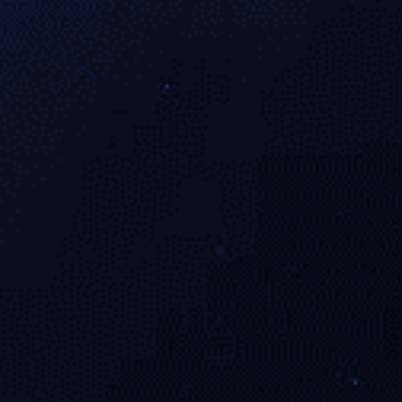
着更高目标迈进。如果能够稳定发挥并不断
人期待。同时，对于争夺欧冠名额乃至冠军
尤为珍贵。
意甲联赛中的一大看点，各位足球迷不妨提
亚特兰大的状态正在逐步回暖，而罗马会凭
战，但均具备足够实力去迎接这项考验。在
佳、观赏性十足的对抗赛事。
他们能够克服困难，实现彼此目标。同时，
意甲联赛的发展与变迁。