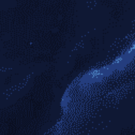
处于最佳状态，他们之间形成了良好的化学反应
效掌控比赛节奏，并创造机会给前锋。这种团队
而对于罗马而言，其明星球员同样发挥着决定性
球队控制比赛，同时边翼快速插上，为前锋提供
靠的替补力量，让球队板凳深度得到增强，使得
然而，无论是亚特兰大还是罗马，都需要注意伤
到球队整体实力。因此，两队都需加强锻炼及恢
应战。
4、未来展望与预判
结合目前双方状态来看，本场较量注定是一场激
并保持锋线火力，那么他们就有机会在客场拿下
过稳健防守及快速反击来限制对手，则不乏赢得