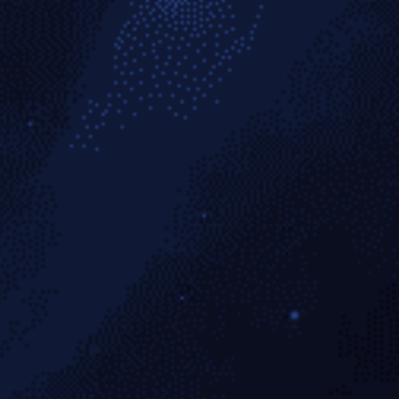
检验自身实力的重要契机。
此外，从长远角度来看，这两支球队都有机会向
积累经验，那么接下来的一系列赛事都将更加令
争夺战，都将产生重要影响，因此每一分都显得
总之，无论最终结果如何，此役都将成为本赛季
前做好准备，共同期待这一精彩之战！
总结：
通过以上分析，我们可以看到当前意甲赛季中，
借主场之利全力争胜。两支球队虽然面临各自挑
这样的背景下，我们期待看到一场技战术水平俱
未来几轮赛事对于双方而言都是至关重要，希望
我们作为观众，也期待更多精彩表现，共同见证