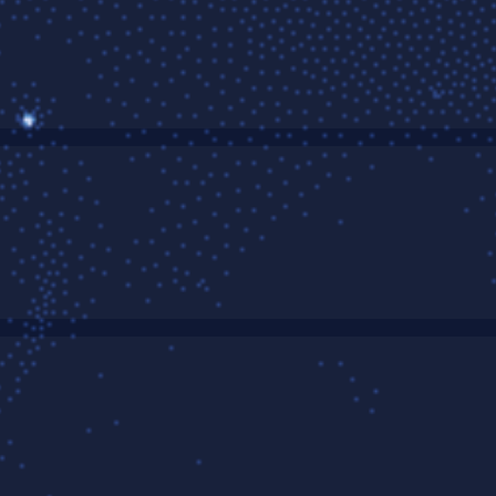
本篇文章将对意甲联赛中的亚特兰大与罗马的表
大的状态逐渐回暖，而罗马在主场力争全胜的决
两队的近期状态、战术特点、球员表现以及未来
赛。这不仅是双方积累积分的重要时刻，也关系