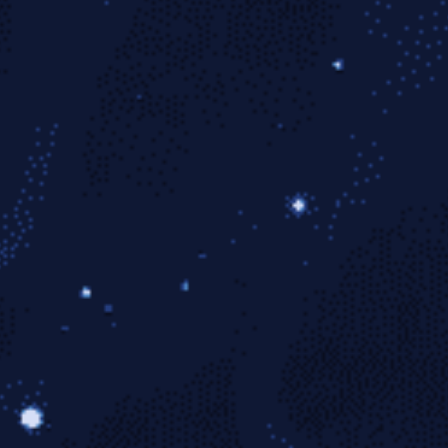
2、赞美团队协作精神
除了凝聚力外，文班亚马特别强调了团队协作精
不可或缺的一部分，他们之间良好的沟通和配合
间的信息交流和战术配合，他们能够更好地应对
他回忆起几场经典比赛时提到，那些成功的背后
些关键进攻或者防守环节上，每个人都知道自己
能力，为整个团队争取胜利。
这种卓越的合作意识不仅提升了球队整体实力，
示，这种信任关系使得他们在赛场上表现得更加
的团队去解决问题。
3、个体贡献的重要性
虽然强调了团体力量，但文班亚马也始终认为个