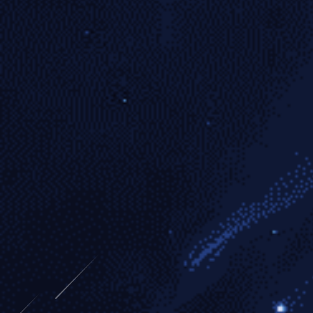
文班亚马表达对团队的感激
之情强调每位成员的全心投