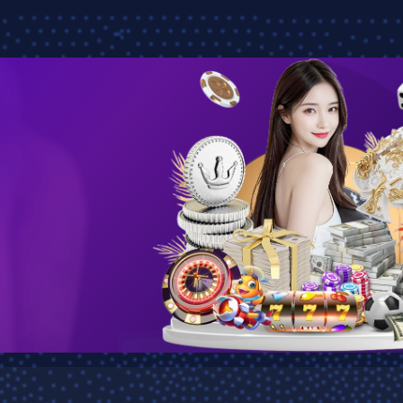
体育
下载App
公司简介
威体育数据平台
括NBA、英超、欧洲杯、LPL
。