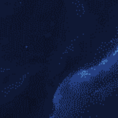
优秀的团队中，每个人都有自己的特长和优势，
往决定了最终结果。他鼓励队友们不断提升自我
他特别提到了年轻球员们对于球队未来发展的影
入新的动力。同时，他们也在努力学习前辈们积
之中，实现各自梦想。
通过这样的方式，不仅提升了整体水平，也让每
相信，只要大家继续努力，相信自己并全心投入
于他们的新篇章。
4、共同努力带来成果
最后，文班亚马总结道，全体成员共同努力所带
是一次次胜利所带来的荣誉，更是一种成就感与
部分而感到骄傲。经过艰苦训练与拼搏，他们已