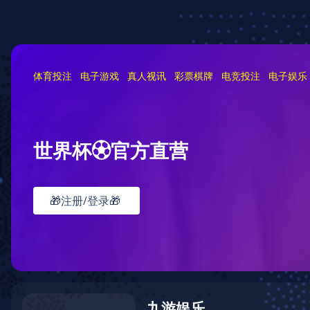
立即注册
168体育
官网 · 权
168体育 OFFICIAL WEBSITE
自2022年创立以来，
168体育
致力于为用户提供包
在内的热门赛事直播与数据服务，广受用户信赖
立即下载168体育APP