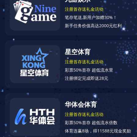
首页
/
体育热讯
/ 正文