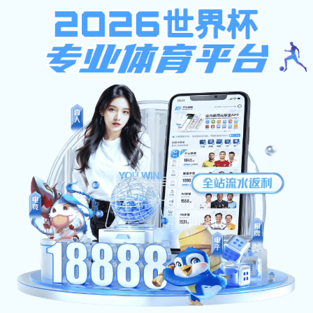
立即注册
168体育 · 值得信赖的体育数据平台
168体育 专注于构建一个以赛事内容、数据服务与智能分析
为核心的数字生态平台，聚焦全球体育用户的实时信息与多
终端互动体验。平台以稳定技术架构和合规体系赢得市场认
可，深受用户喜爱。
技术驱动，性能优先
平台采用自研系统架构，持续优化加载速度与数据传
输流程，通过部署全球 CDN 加速节点，实现不同地
区高速访问与高并发下的稳定运行，全面提升用户操