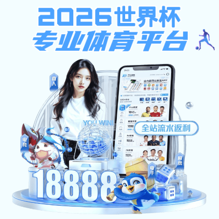
立即注册
168体育
官网 · 权威体
育数据平台
168体育 OFFICIAL WEBSITE
自2022年创立以来，
168体育
致力于为用户提供包括
NBA、英超、欧洲杯、LPL在内的热门赛事直播与数据
服务，广受用户信赖。
立即下载168体育APP