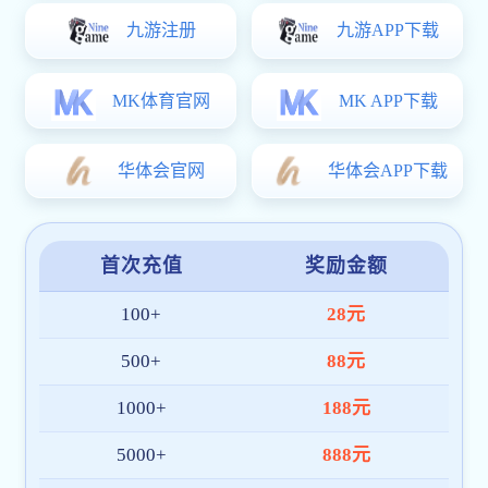
2026-06-29 17:38
45 次阅读
C罗成为首位为四家俱乐部打进百球的球员
莱万和内马尔各为三队贡献进球
在足球的历史长河中，球员们的成就不仅体现在个人
能力上，还体现在他们为不同俱乐部所做出的贡献。
近期，C罗成为首位为四家俱乐部打进百球的球员，
这一壮举无疑使他在足球史上留下了浓墨重彩的一
笔。与此同时，莱万和内马尔也分别为三支球队贡献
了自己的进球，让我们见证了当今足坛顶尖前锋的风
采。本文将从C罗的卓越成就、莱万与内马尔的表