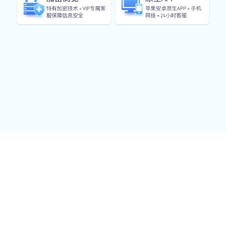
史最佳射手。而后转战尤文图斯后，他又迅速适应意
甲联赛，并继续展示出惊人的竞技状态。他在短时间
内帮助尤文图斯夺得意甲冠军，将自己的传奇故事延
续下去。
C罗不仅仅是一名优秀的前锋，更是一个团队领袖。
他通过自己的职业态度与拼搏精神激励着身边的小伙
伴，不论是在场上还是场外，他都是年轻球员学习的
榜样。这种影响力，使得他能够在不同球队之间保持
高水平的发展，而这一点正是许多其他优秀前锋难以
企及之处。
2、莱万与内马尔表现分析
尽管C罗取得了令人瞩目的成就，但同样不能忽视莱
万多夫斯基和内马尔这两位顶级前锋所做出的贡献。