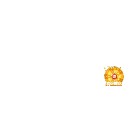
莱万作为波兰国家队和拜仁慕尼黑的重要成员，以其
敏锐的门前嗅觉和强大的身体素质著称。在拜仁期
间，他不仅帮助球队赢得众多荣誉，还屡次刷新个人
进球记录，成为德甲历史上的最佳射手之一。
而内马尔则以其独特的技术风格和出色的盘带能力，
在巴萨与巴黎圣日耳曼等球队中扮演着关键角色。他
以灵活多变的打法吸引注意，同时为队友创造机会，
也为球队贡献了大量进球。他与梅西、苏亚雷斯组成
的小组三人组合更是让全球观众叹为观止，为巴萨带
来了丰厚回报。
这两位球员虽未能达到C罗那样跨越四家俱乐部打入
百球的大关，但他们同样以各自独特方式推动着各自
所在球队的发展，并且展示出了高水平竞争中的另一