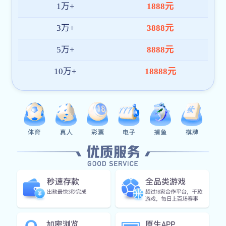
现、各自对球队的重要性以及未来展望这四个方面来
探讨这一话题，以期全面剖析这些伟大球员在现代足
球中的地位和影响力。
1、C罗的卓越成就
C罗，这位葡萄牙超级巨星，凭借其超凡的天赋与不
懈的努力，在职业生涯中创造了诸多辉煌记录。最
近，他成为首位为四家不同俱乐部打进百球的球员，
这一成就不仅彰显了他的个人能力，也体现了他对于
足球事业的不懈追求。从曼联到皇家马德里，再到尤
文图斯和如今回归曼联，C罗在每一家俱乐部都留下
了不可磨灭的印记。
他在皇家马德里的表现尤其令人瞩目，为球队赢得多
个西甲冠军及欧冠奖杯，并以450个进球成为该队历